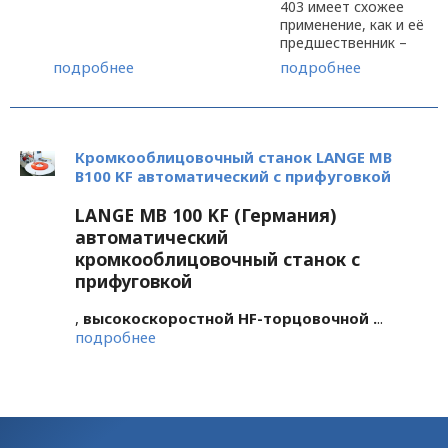
403 имеет схожее
в 250 мм. Станки и
применение, как и её
воздух на
предшественник –
производстве
стружкоотсос FT 402
подробнее
подробнее
превосходно
(H) SF. Помимо
очищаются от
использования
отходов и пыли из
аспирации FT 403 в
рабочей зоны. Мусор
качестве центральной
всасывается через ...
системы очистки в
Кромкооблицовочный станок LANGE MB
небольших цехах, на
B100 KF автоматический с прифуговкой
односторонних
рейсмусовых станках,
LANGE MB 100 KF (Германия)
...
автоматический
кромкооблицовочный станок с
прифуговкой
,
высокоскоростной HF-торцовочной .
..
подробнее