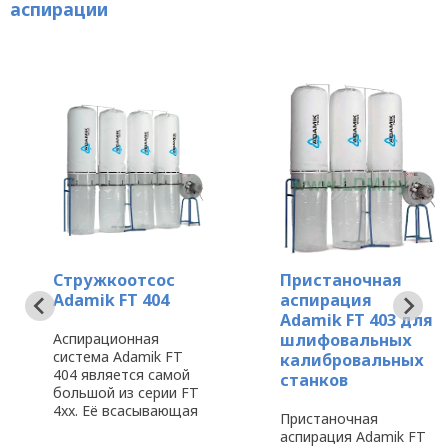
аспирации
Стружкоотсос
Пристаночная
Adamik FT 404
аспирация
Adamik FT 403 для
Аспирационная
шлифовальных
система Adamik FT
калибровальных
404 является самой
станков
большой из серии FT
4xx. Её всасывающая
Пристаночная
способность
аспирация Adamik FT
охватывает площадь