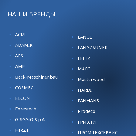
НАШИ БРЕНДЫ
ACM
LANGE
ADAMIK
LANGZAUNER
AES
LEITZ
AMF
MACC
Beck-Maschinenbau
Masterwood
COSMEC
NARDI
ELCON
PANHANS
Forestech
Prodeco
GRIGGIO S.p.A
ГРИЗЛИ
HIRZT
ПРОМТЕХСЕРВИС