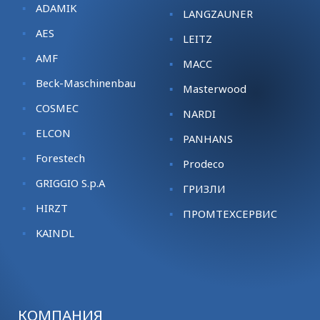
ADAMIK
LANGZAUNER
AES
LEITZ
AMF
MACC
Beck-Maschinenbau
Masterwood
COSMEC
NARDI
ELCON
PANHANS
Forestech
Prodeco
GRIGGIO S.p.A
ГРИЗЛИ
HIRZT
ПРОМТЕХСЕРВИС
KАINDL
КОМПАНИЯ