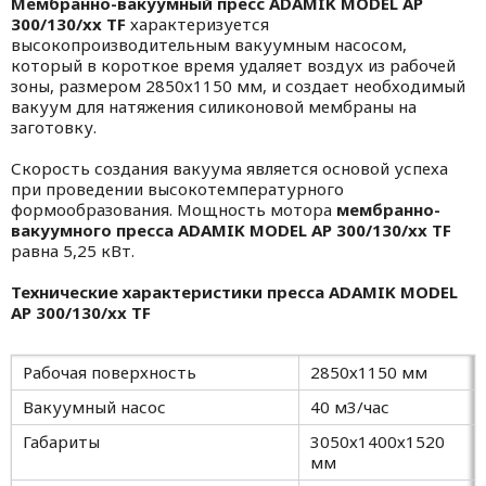
Мембранно-вакуумный пресс
ADAMIK
MODEL
AP
300/130/
xx
TF
характеризуется
высокопроизводительным вакуумным насосом,
который в короткое время удаляет воздух из рабочей
зоны, размером 2850х1150 мм, и создает необходимый
вакуум для натяжения силиконовой мембраны на
заготовку.
Скорость создания вакуума является основой успеха
при проведении высокотемпературного
формообразования. Мощность мотора
мембранно-
вакуумного пресса
ADAMIK
MODEL
AP
300/130/
xx
TF
равна 5,25 кВт.
Технические характеристики пресса
ADAMIK
MODEL
AP
300/130/
xx
TF
Рабочая поверхность
2850х1150 мм
Вакуумный насос
40 м3/час
Габариты
3050х1400х1520
мм