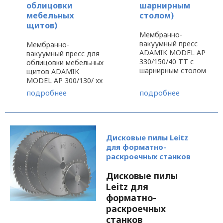
облицовки
шарнирным
мебельных
столом)
щитов)
Мембранно-
вакуумный пресс
Мембранно-
ADAMIK MODEL AP
вакуумный пресс для
330/150/40 TT с
облицовки мебельных
шарнирным столом
щитов ADAMIK
разработан для
MODEL AP 300/130/ xx
мастерских с
- модель прессов 2011
подробнее
подробнее
ограниченным
года, которая
пространством, т.к.
включила в себя три
имеет небольшие
основных
габаритные размеры.
нововведения:
Пресс ADAMIK MODEL
-вентилятор теплого
Дисковые пилы Leitz
AP 330/150/40 TT
воздуха для
для форматно-
подходит для
предварительного
раскроечных станков
прессования
разогрева заготовки
стандартных ...
перед нанесением ...
Дисковые пилы
Leitz для
форматно-
раскроечных
станков