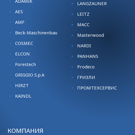
ADAMIK
LANGZAUNER
AES
LEITZ
AMF
MACC
Beck-Maschinenbau
Masterwood
COSMEC
NARDI
ELCON
PANHANS
Forestech
Prodeco
GRIGGIO S.p.A
ГРИЗЛИ
HIRZT
ПРОМТЕХСЕРВИС
KАINDL
КОМПАНИЯ