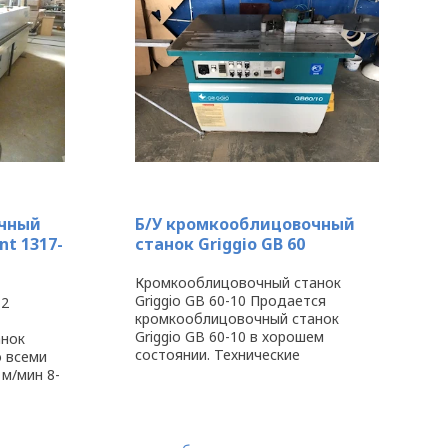
очный
Б/У кромкооблицовочный
nt 1317-
станок Griggio GB 60
Кромкооблицовочный станок
Griggio GB 60-10 Продается
-2
кромкооблицовочный станок
Griggio GB 60-10 в хорошем
анок
состоянии. Технические
о всеми
характеристики: Высота
 м/мин 8-
обрабатываемой заготовки 10 / 60
4-3
мм Толщина наклеиваемой кромки
4-8
0,3 / 3 мм Минимальная длина ...
55 Длина
, ...