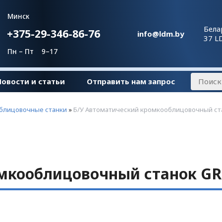
Минск
Бела
+375-29-346-86-76
info@ldm.by
37 L
Пн – Пт 9–17
Новости и статьи
Отправить нам запрос
облицовочные станки
»
Б/У Автоматический кромкооблицовочный ст
мкооблицовочный станок GR