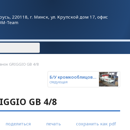
русь, 220118, г. Минск, ул. Крупской дом 17, офис
DM-Team
анок GRIGGIO GB 4/8
Б/У кромкооблицовочный станок
следующая
IGGIO GB 4/8
поделиться
печать
сохранить как pdf