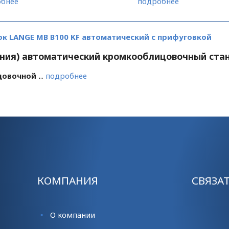
бнее
подробнее
к LANGE MB B100 KF автоматический с прифуговкой
ания) автоматический кромкооблицовочный стан
овочной .
..
подробнее
КОМПАНИЯ
СВЯЗА
О компании