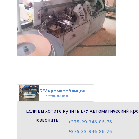
Б/У кромкооблицовочный станок
предыдущая
Если вы хотите купить Б/У Автоматический кро
Позвонить:
+375-29-346-86-76
+375-33-346-86-76