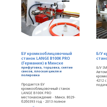
БУ кромкооблицовочный
Б/У 
станок LANGE B100K PRO
стан
(Германия) в Минске
прифуговка, торцовка, снятие
Б/У I
свесов, плоская цикля и
Автом
полировка
кромк
4212 c
Продается БУ
подачи
кромкооблицовочный станок
мм 0,4
LANGE B100K PRO
0,4-12
местонахождение - Минск. 8029-
Длина 
б2б0З9З год - 2013 полное
1998 С
сервисное обслуживание. 100%