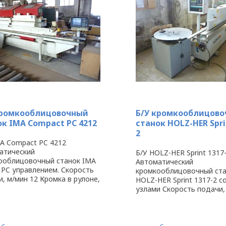
кромкооблицовочный
Б/У кромкооблицов
ок IMA Compact PC 4212
станок HOLZ-HER Spri
2
MA Compact PC 4212
атический
Б/У HOLZ-HER Sprint 1317
ооблицовочный станок IMA
Автоматический
 PC управлением. Скорость
кромкооблицовочный ст
, м/мин 12 Кромка в рулоне,
HOLZ-HER Sprint 1317-2 с
-3 Кромка полосками, мм
узлами Скорость подачи,
 Макс.высота кромки, мм 55
18 Кромка в рулоне, мм 0,
станка, мм - Год выпуска
Кромка полосками, мм 0,
танок ...
Макс.высота кромки, мм 
станка, мм 5320 Вес станка