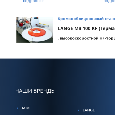
подробнее
подро
рабочие состояние.
демонстрация, тестирование,
запуск. Кромкооблицовочный
станок оснащен: торцовочной ...
Кромкооблицовочный стано
LANGE MB 100 KF (Герм
,
высокоскоростной HF-торц
НАШИ БРЕНДЫ
ACM
LANGE