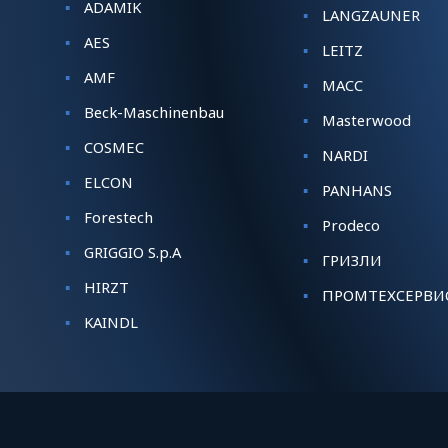
ADAMIK
LANGZAUNER
AES
LEITZ
AMF
MACC
Beck-Maschinenbau
Masterwood
COSMEC
NARDI
ELCON
PANHANS
Forestech
Prodeco
GRIGGIO S.p.A
ГРИЗЛИ
HIRZT
ПРОМТЕХСЕРВИ
KАINDL