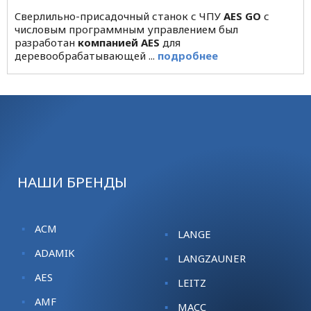
Cверлильно-присадочный станок с ЧПУ
AES GO
с
числовым программным управлением был
разработан
компанией AES
для
деревообрабатывающей ...
подробнее
НАШИ БРЕНДЫ
ACM
LANGE
ADAMIK
LANGZAUNER
AES
LEITZ
AMF
MACC