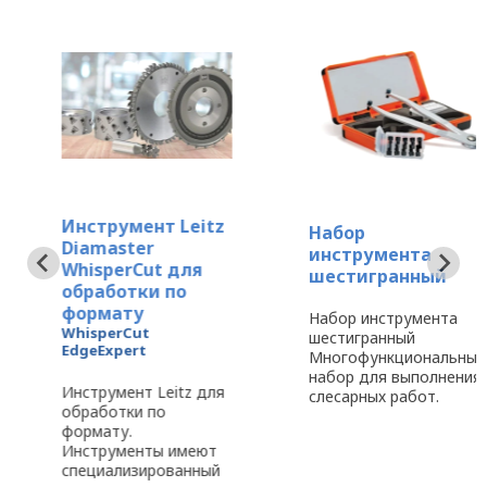
Инструмент Leitz
Набор
Diamaster
инструмента
WhisperCut для
шестигранный
обработки по
формату
Набор инструмента
WhisperCut
шестигранный
EdgeExpert
Многофункциональный
набор для выполнения
Инструмент Leitz для
слесарных работ.
обработки по
Регулируемый ключ,
формату.
набор заменяет 5
Инструменты имеют
индивидуальных
специализированный
типоразмеров ключей.