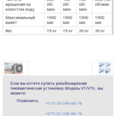
вращения на
об/
об/
об/
об/мин
холостом ходу
мин
мин
мин
Максимальный
1900
1900
1900
1900
вылет
мм
мм
мм
мм
Вес
19 кг
19 кг
20 кг
20 кг
Если вы хотите купить резьбонарезная
пневматическая установка. Модель VT/VTS , вы
можете:
Позвонить:
+375-29-346-86-76
+375-33-346-86-76