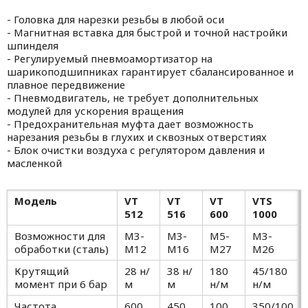
- Головка для нарезки резьбы в любой оси
- Магнитная вставка для быстрой и точной настройки
шпинделя
- Регулируемый пневмоамортизатор на
шарикоподшипниках гарантирует сбалансированное и
плавное передвижение
- Пневмодвигатель, не требует дополнительных
модулей для ускорения вращения
- Предохранительная муфта дает возможность
нарезания резьбы в глухих и сквозных отверстиях
- Блок очистки воздуха с регулятором давления и
масленкой
Модель
VT
VT
VT
VTS
512
516
600
1000
Возможности для
М3-
М3-
М5-
М3-
обработки (сталь)
М12
М16
М27
М26
Крутящий
28 н/
38 н/
180
45/180
момент при 6 бар
м
м
н/м
н/м
Частота
600
450
100
350/100