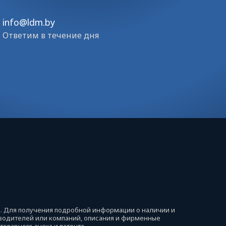
info@ldm.by
Ответим в течение дня
й. Для получения подробной информации о наличии и
изводителей или компаний, описания и фирменные
оварного знака и патента.