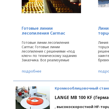
Готовые линии
Лини
лесопиления Carmac
торц
Готовые линии лесопиления
Линия
Carmac Готовые линии
торцо
лесопиления с решениями «под
решен
ключ» по техническому заданию
заинт
Заказчика. Все реализуемые
бреве
проекты предусматривают курс
лесоп
обучения персонала покупателя
макси
подробнее
подро
под руководством инженеров
пилом
фирмы CARMAC GROUP ...
произ
также 
Кромкооблицовочный стано
LANGE MB 100 KF (Герм
,
высокоскоростной HF-торц