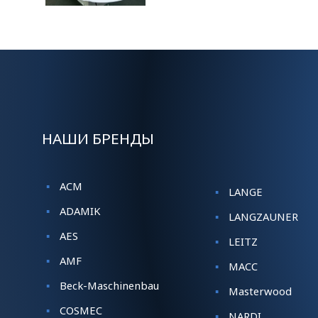
НАШИ БРЕНДЫ
ACM
LANGE
ADAMIK
LANGZAUNER
AES
LEITZ
AMF
MACC
Beck-Maschinenbau
Masterwood
COSMEC
NARDI