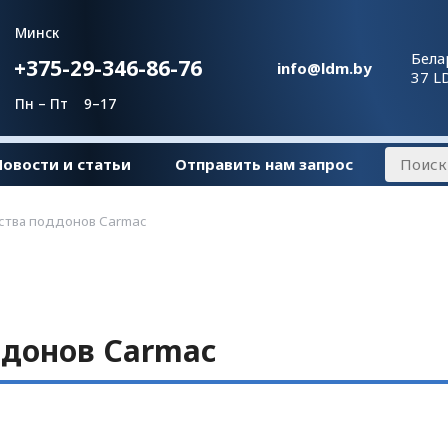
Минск
Бела
+375-29-346-86-76
info@ldm.by
37 L
Пн – Пт 9–17
Новости и статьи
Отправить нам запрос
ства поддонов Carmac
ддонов Carmac