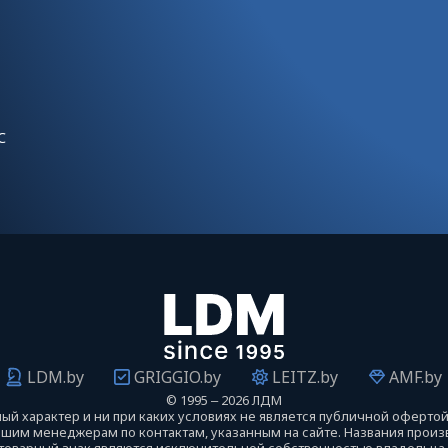
С
LDM.by
GRIGGIO.by
LEITZ.by
AMF.by
©
1995 ‒ 2026 ЛДМ
й характер и ни при каких условиях не является публичной оферто
нашим менеджерам по контактам, указанным на сайте. Названия про
 товарный знак являются исключительной собственностью владельца т