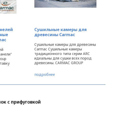
анелей
Сушильные камеры для
нные
древесины Carmac
rmac
Сушильные камеры для древесины
Carmac Сушильные камеры
ей
традиционного типа серии ARC
панели"
идеальны для сушки всех пород
roup
древесины. CARMAC GROUP
тавку
поставляет сборные камеры от 10
до 200 м³, легко монтируемые, с
подробнее
минимальным техническим
ных
обслуживанием, ...
X-LAM),
льства
ок с прифуговкой