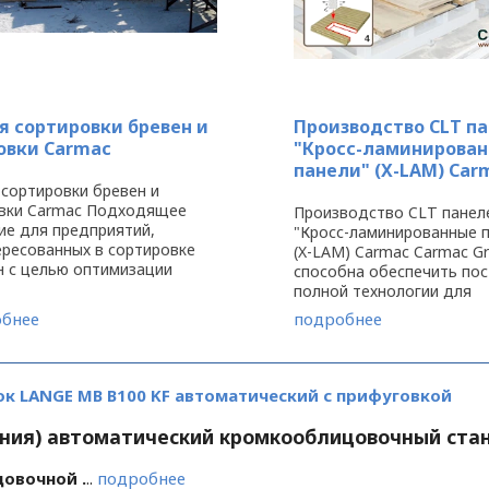
я сортировки бревен и
Производство CLT п
овки Carmac
"Кросс-ламинирова
панели" (X-LAM) Ca
 сортировки бревен и
вки Carmac Подходящее
Производство CLT панел
ие для предприятий,
"Кросс-ламинированные 
ересованных в сортировке
(X-LAM) Carmac Carmac G
н с целью оптимизации
способна обеспечить пос
иления и получения
полной технологии для
мального выхода
производства кросс-
бнее
подробнее
атериала и
ламинированных деревян
водительности распила, а
панелей (панели CLT или 
для контроля и ...
подходящие для строите
корпусных ...
к LANGE MB B100 KF автоматический с прифуговкой
ания) автоматический кромкооблицовочный стан
овочной .
..
подробнее