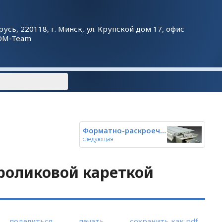
русь, 220118, г. Минск, ул. Крупской дом 17, офис
DM-Team
Форматно-раскроечные станки с
следующая
роликовой кареткой
поделиться
печать
сохранить как pdf