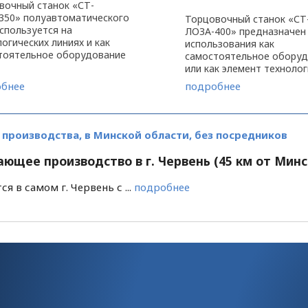
вочный станок «СТ-
350» полуавтоматического
Торцовочный станок «СТ
спользуется на
ЛОЗА-400» предназначен
огических линиях и как
использования как
тоятельное оборудование
самостоятельное обору
готовлению элементов
или как элемент техноло
, рам, мебели, переплетов и
линии на малых, средних 
бнее
подробнее
борудование по устранению
предприятиях, занимающ
ных дефектов, ...
изготовлением дверей и 
При помощи торцовочного
роизводства, в Минской области, без посредников
щее производство в г. Червень (45 км от Минс
я в самом г. Червень с ...
подробнее