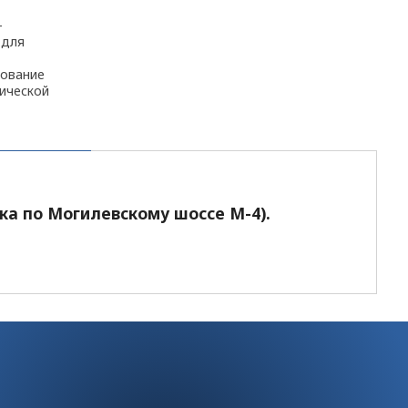
-
 для
дование
гической
и крупных
ихся
мебели.
 ...
ка по Могилевскому шоссе М-4).