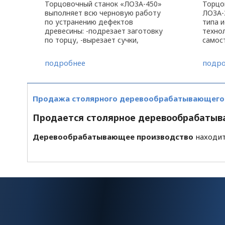
Торцовочный станок «ЛОЗА-450»
Торцо
выполняет всю черновую работу
ЛОЗА-
по устранению дефектов
типа и
древесины: -подрезает заготовку
технол
по торцу, -вырезает сучки,
самос
карманы, трещины. На
по из
торцовочный станок «ЛОЗА-450»
дверей
подробнее
подро
установлено
как о
пневмооборудование итальянской
различ
фирмы ...
Продажа столярного деревообрабатывающего п
Продается столярное деревообрабатываю
Деревообрабатывающее производство
находитс