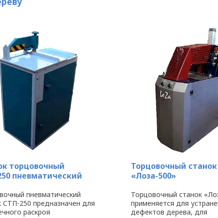
ереву
ок торцовочный
Торцовочный станок
250 пневматический
«Лоза-500»
вочный пневматический
Торцовочный станок «Ло
к СТП-250 предназначен для
применяется для устране
ечного раскроя
дефектов дерева, для