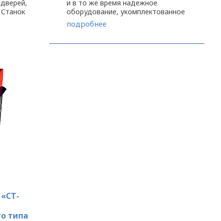
 дверей,
и в то же время надежное
 Станок
оборудование, укомплектованное
ак
всеми необходимыми
подробнее
омное
составляющими,
ент
обеспечивающими качественную
...
обработку заготовки: -удаление
дефектов ...
 «СТ-
о типа