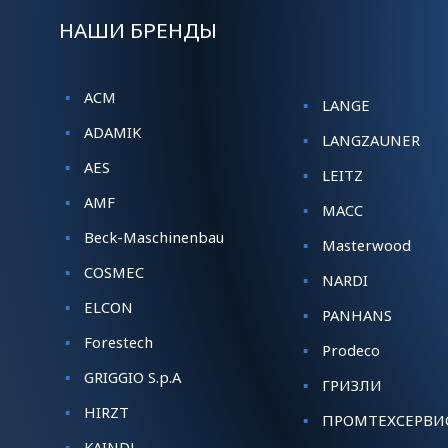
НАШИ БРЕНДЫ
ACM
LANGE
ADAMIK
LANGZAUNER
AES
LEITZ
AMF
MACC
Beck-Maschinenbau
Masterwood
COSMEC
NARDI
ELCON
PANHANS
Forestech
Prodeco
GRIGGIO S.p.A
ГРИЗЛИ
HIRZT
ПРОМТЕХСЕРВИ
KАINDL