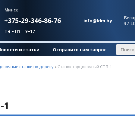
Минск
Бела
+375-29-346-86-76
info@ldm.by
37 L
Пн – Пт 9–17
Новости и статьи
Отправить нам запрос
цовочные станки по дереву
»
Станок торцовочный СТЛ-1
-1