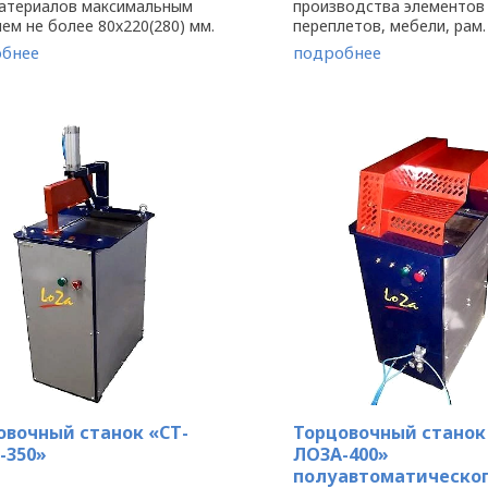
атериалов максимальным
производства элементов
ем не более 80х220(280) мм.
переплетов, мебели, рам.
ьзование станка одинаково
может использоваться к
бнее
подробнее
тивно как для образования
самостоятельное автон
ного торца, так и
оборудование и как элем
ния из заготовки ...
технологической линии на 
овочный станок «СТ-
Торцовочный станок
-350»
ЛОЗА-400»
полуавтоматическог