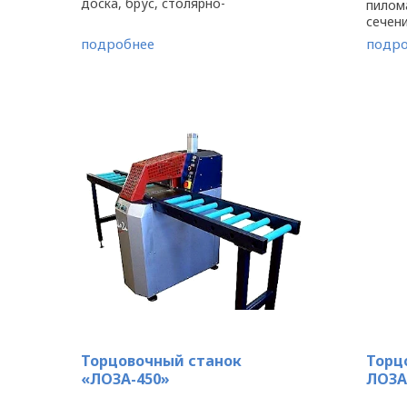
доска, брус, столярно-
пилом
строительный погонаж, которые
сечени
характеризуются различным
Испол
подробнее
подро
сечением. Превосходные
эффек
технические характеристики
идеаль
станка ...
иссяче
Торцовочный станок
Торц
«ЛОЗА-450»
ЛОЗА