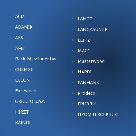
ACM
LANGE
ADAMIK
LANGZAUNER
AES
LEITZ
AMF
MACC
Beck-Maschinenbau
Masterwood
COSMEC
NARDI
ELCON
PANHANS
Forestech
Prodeco
GRIGGIO S.p.A
ГРИЗЛИ
HIRZT
ПРОМТЕХСЕРВИС
KАINDL