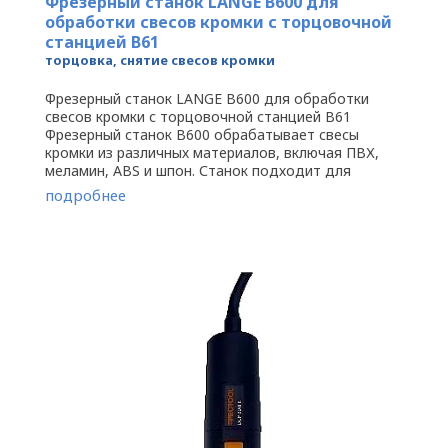
Фрезерный станок LANGE B600 для
обработки свесов кромки с торцовочной
станцией B61
торцовка, снятие свесов кромки
Фрезерный станок LANGE B600 для обработки
свесов кромки с торцовочной станцией B61
Фрезерный станок B600 обрабатывает свесы
кромки из различных материалов, включая ПВХ,
меламин, ABS и шпон. Станок подходит для
обработки прямых и криволинейных ...
подробнее