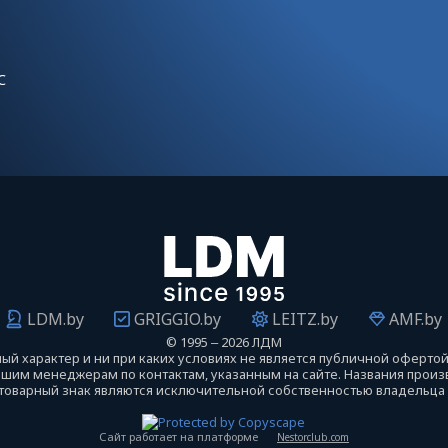
С
LDM.by
GRIGGIO.by
LEITZ.by
AMF.by
©
1995 ‒ 2026 ЛДМ
й характер и ни при каких условиях не является публичной оферто
нашим менеджерам по контактам, указанным на сайте. Названия про
 товарный знак являются исключительной собственностью владельца т
Сайт работает на платформе
Nestorclub.com