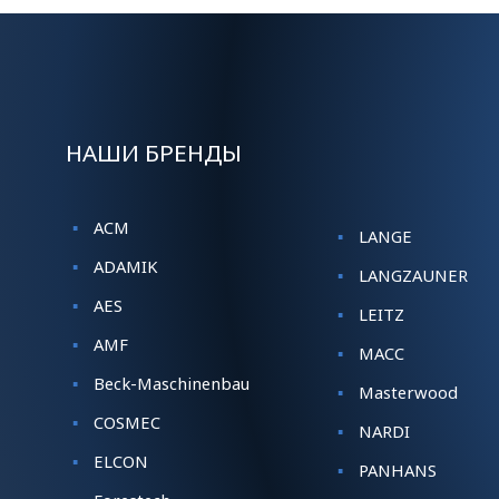
НАШИ БРЕНДЫ
ACM
LANGE
ADAMIK
LANGZAUNER
AES
LEITZ
AMF
MACC
Beck-Maschinenbau
Masterwood
COSMEC
NARDI
ELCON
PANHANS