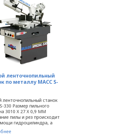
ой ленточнопильный
ок по металлу MACC S-
й ленточнопильный станок
S-330 Размер пильного
а 3010 X 27 X 0,9 MM
ание пилы и рез происходит
омощи гидроцилиндра, а
тие пилы и зажим заготовки
бнее
ю. Резка заготовки от -45°
в правом ...