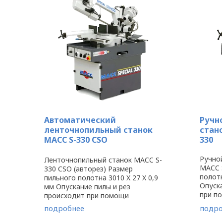
Автоматический
Ручн
ленточнопильный станок
стан
MACC S-330 CSO
330
Ручно
Ленточнопильный станок MACC S-
MACC 
330 CSO (авторез) Размер
полотн
пильного полотна 3010 X 27 X 0,9
Опуск
мм Опускание пилы и рез
при п
происходит при помощи
подня
гидроцилиндра, а поднятие пилы
подробнее
подро
вручну
и зажим заготовки вручную. Резка
до 60°