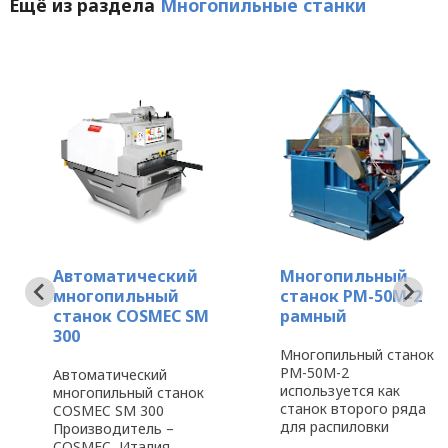
Ещё из раздела
Многопильные станки
Автоматический
Многопильный
многопильный
станок РМ-50М-2
станок COSMEC SM
рамный
300
Многопильный станок
РМ-50М-2
Автоматический
используется как
многопильный станок
станок второго ряда
COSMEC SM 300
для распиловки
Производитель –
двухкантного и
COSMEC, Италия