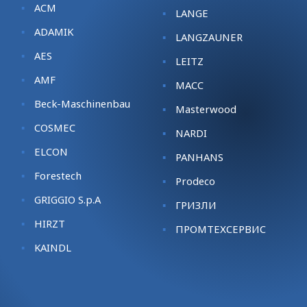
ACM
LANGE
ADAMIK
LANGZAUNER
AES
LEITZ
AMF
MACC
Beck-Maschinenbau
Masterwood
COSMEC
NARDI
ELCON
PANHANS
Forestech
Prodeco
GRIGGIO S.p.A
ГРИЗЛИ
HIRZT
ПРОМТЕХСЕРВИС
KАINDL