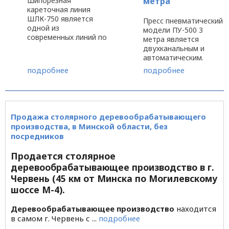
Шипорезная
метра
кареточная линия
ШЛК-750 является
Пресс пневматический
одной из
модели ПУ-500 3
современных линий по
метра является
фрезерованию
двухканальным и
минишипа, который
автоматическим.
представляет собой
Длина прессования
подробнее
подробнее
серединное или
заготовки, как видно
угловое соединение,
из названия станка,
необходимое при
составляет 3 метра.
сборке мебели,
Под усилием
различных деталей из
прессования до 3,6
Продажа столярного деревообрабатывающего
дерева в мебельном,
тонн происходит
производства, в Минской области, без
...
склеивание бруса
посредников
различного
назначения ...
Продается столярное
деревообрабатывающее производство в г.
Червень (45 км от Минска по Могилевскому
шоссе М-4).
Деревообрабатывающее производство
находится
в самом г. Червень с ...
подробнее