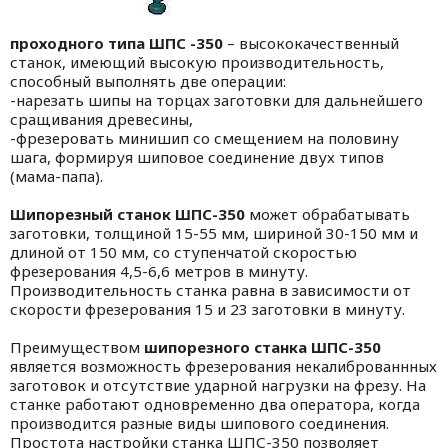
проходного типа ШПС -350
– высококачественный
станок, имеющий высокую производительность,
способный выполнять две операции:
-нарезать шипы на торцах заготовки для дальнейшего
сращивания древесины,
-фрезеровать минишип со смещением на половину
шага, формируя шиповое соединение двух типов
(мама-папа).
Шипорезный станок ШПС-350
может обрабатывать
заготовки, толщиной 15-55 мм, шириной 30-150 мм и
длиной от 150 мм, со ступенчатой скоростью
фрезерования 4,5-6,6 метров в минуту.
Производительность станка равна в зависимости от
скорости фрезерования 15 и 23 заготовки в минуту.
Преимуществом
шипорезного станка ШПС-350
является возможность фрезерования некалиброваннных
заготовок и отсутствие ударной нагрузки на фрезу. На
станке работают одновременно два оператора, когда
производится разные виды шипового соединения.
Простота настройки станка ШПС-350 позволяет