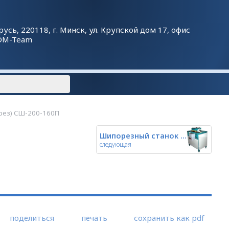
русь, 220118, г. Минск, ул. Крупской дом 17, офис
DM-Team
рез) СШ-200-160П
Шипорезный станок проходного т
следующая
поделиться
печать
сохранить как pdf