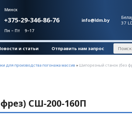
Минск
Бела
+375-29-346-86-76
info@ldm.by
37 L
Пн – Пт 9–17
Новости и статьи
Отправить нам запрос
ки для производства погонажа массив
»
Шипорезный станок (без ф
 фрез) СШ-200-160П