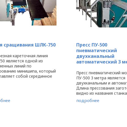
я сращивания ШЛК-750
Пресс ПУ-500
пневматический
езная кареточная линия
двухканальный
50 является одной из
автоматический 3 м
менных линий по
рованию минишипа, который
Пресс пневматический м
тавляет собой серединное
ПУ-500 3 метра является
гловое соединение,
двухканальным и автома
одимое при сборке мебели,
Длина прессования загот
чных деталей из дерева в
видно из названия станка
ном, ...
составляет 3 метра. Под
бнее
подробнее
прессования до 3,6 тонн
происходит склеивание б
различного назначения ...