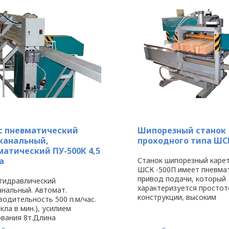
с пневматический
Шипорезный станок
канальный,
проходного типа ШС
матический ПУ-500К 4,5
а
Станок шипорезный каре
ШСК -500П имеет пневма
привод подачи, который
 гидравлический
характеризуется простот
анальный. Автомат.
конструкции, высоким
одительность 500 п.м/час.
быстродействием, надё
икла в мин.), усилием
работы и большим сроко
ования 8т.Длина
службы. Данный станок
вания 4,5 м. Система