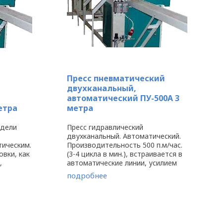
Пресс пневматический
двухканальный,
автоматический ПУ-500А 3
етра
метра
одели
Пресс гидравлический
двухканальный. Автоматический.
тическим.
Производительность 500 п.м/час.
овки, как
(3-4 цикла в мин.), встраивается в
,
автоматические линии, усилием
 усилием
прессования 8т. L=3 ...
подробнее
руса