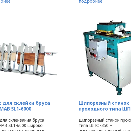
бнее
подробнее
предназначен для форми
ения на ...
минишипа на ...
с для склейки бруса
Шипорезный станок
MAB SL1-6000
проходного типа ШПС
 для склеивания бруса
Шипорезный станок прох
AB SL1-6000 широко
типа ШПС -350 –
ьзуется в столярном и
высококачественный стан