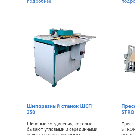
подробнее
подро
управления на ...
управл
Шипорезный станок ШСП
Прес
350
STRO
Шиповые соединения, которые
Пресс
бывают угловыми и серединными,
STROM
являются неотъемлемым
испол