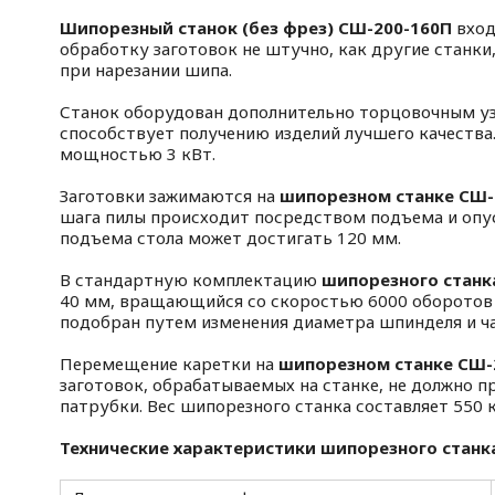
Шипорезный станок (без фрез) СШ-200-160П
вход
обработку заготовок не штучно, как другие станки
при нарезании шипа.
Станок оборудован дополнительно торцовочным уз
способствует получению изделий лучшего качества.
мощностью 3 кВт.
Заготовки зажимаются на
шипорезном станке СШ-
шага пилы происходит посредством подъема и опус
подъема стола может достигать 120 мм.
В стандартную комплектацию
шипорезного станк
40 мм, вращающийся со скоростью 6000 оборотов
подобран путем изменения диаметра шпинделя и ч
Перемещение каретки на
шипорезном станке СШ-
заготовок, обрабатываемых на станке, не должно 
патрубки. Вес шипорезного станка составляет 550 
Технические характеристики шипорезного станк