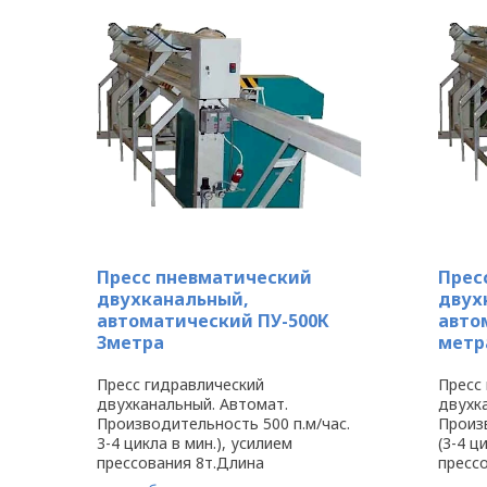
Пресс пневматический
Прес
двухканальный,
двух
автоматический ПУ-500К
авто
3метра
метр
Пресс гидравлический
Пресс
двухканальный. Автомат.
двухк
Производительность 500 п.м/час.
Произв
3-4 цикла в мин.), усилием
(3-4 ц
прессования 8т.Длина
пресс
прессования 3 м. Система
прессо