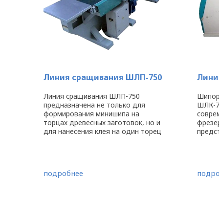
Линия сращивания ШЛП-750
Лини
Линия сращивания ШЛП-750
Шипор
предназначена не только для
ШЛК-7
формирования минишипа на
совре
торцах древесных заготовок, но и
фрезе
для нанесения клея на один торец
предс
заготовки для их дальнейшего
или у
сращивания по длине. Процесс
необх
нарезания шипа проходит в два
разли
этапа. Сначала ...
мебель
подробнее
подро