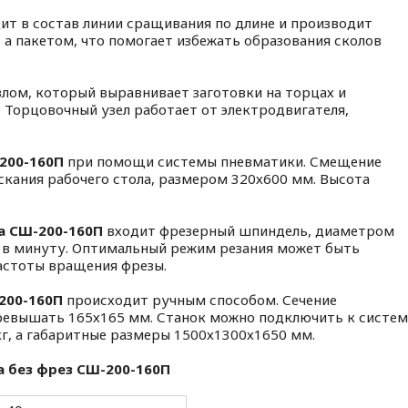
ит в состав линии сращивания по длине и производит
, а пакетом, что помогает избежать образования сколов
лом, который выравнивает заготовки на торцах и
 Торцовочный узел работает от электродвигателя,
200-160П
при помощи системы пневматики. Смещение
кания рабочего стола, размером 320х600 мм. Высота
а СШ-200-160П
входит фрезерный шпиндель, диаметром
 в минуту. Оптимальный режим резания может быть
астоты вращения фрезы.
200-160П
происходит ручным способом. Сечение
превышать 165х165 мм. Станок можно подключить к систем
кг, а габаритные размеры 1500х1300х1650 мм.
а без фрез СШ-200-160П