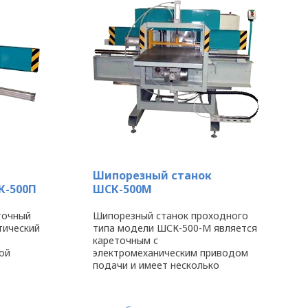
Шипорезный станок
К-500П
ШСК-500М
точный
Шипорезный станок проходного
тический
типа модели ШСК-500-М является
кареточным с
ой
электромеханическим приводом
подачи и имеет несколько
жностью
вариантов исполнения. Станок по
м
желанию клиента может иметь
неподвижный либо подвижный