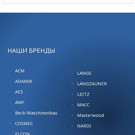
НАШИ БРЕНДЫ
ACM
LANGE
ADAMIK
LANGZAUNER
AES
LEITZ
AMF
MACC
Beck-Maschinenbau
Masterwood
COSMEC
NARDI
ELCON