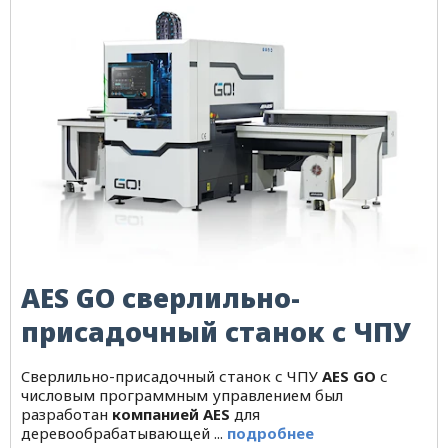
Обработка кромоч
размеры 1750 x 600 x 1250
материала ...
мм. Для ...
AES GO сверлильно-
присадочный станок с ЧПУ
Cверлильно-присадочный станок с ЧПУ
AES GO
с
числовым программным управлением был
разработан
компанией AES
для
деревообрабатывающей ...
подробнее