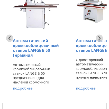
Автоматический
Автоматически
кромкооблицовочный
кромкооблицо
станок LANGE B 50
станок LANGE B
Германия
Односторонний
автоматический
Автоматический
кромкооблицовочн
кромкооблицовочный
станок LANGE B70K
станок LANGE B 50
прямым нанесением
предназначен для
предназначен для
наклейки кромочного
облицовки заготов
материала на
подробнее
подробнее
самыми
прямолинейные заготовки
распространённым
с предварительно
кромочными матер
нанесённым клеем. Станок
ПВХ, ABS, меламин
очень удобен в работе.
натуральным шпон
Опорный стол имеет