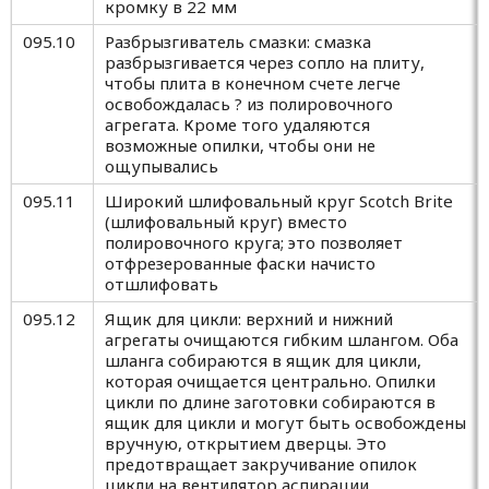
кромку в 22 мм
095.10
Разбрызгиватель смазки: смазка
разбрызгивается через сопло на плиту,
чтобы плита в конечном счете легче
освобождалась ? из полировочного
агрегата. Кроме того удаляются
возможные опилки, чтобы они не
ощупывались
095.11
Широкий шлифовальный круг Scotch Brite
(шлифовальный круг) вместо
полировочного круга; это позволяет
отфрезерованные фаски начисто
отшлифовать
095.12
Ящик для цикли: верхний и нижний
агрегаты очищаются гибким шлангом. Оба
шланга собираются в ящик для цикли,
которая очищается центрально. Опилки
цикли по длине заготовки собираются в
ящик для цикли и могут быть освобождены
вручную, открытием дверцы. Это
предотвращает закручивание опилок
цикли на вентилятор аспирации