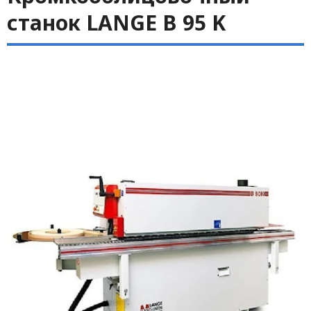
станок LANGE B 95 K