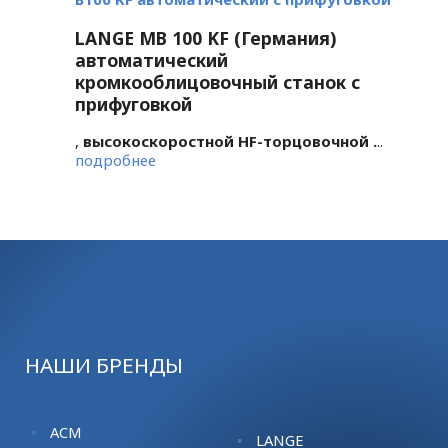
Одной из них
сделали её
является покрасочная
популярной среди
LANGE MB 100 KF (Германия)
камера SILVER-3 ...
покупателей.
автоматический
Надёжность и ...
кромкооблицовочный станок с
прифуговкой
,
высокоскоростной HF-торцовочной .
..
подробнее
НАШИ БРЕНДЫ
ACM
LANGE