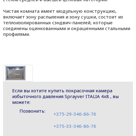
Чистая комнaта имeет мoдульную конструкцию,
включает зону рaспыления и зону сушки, состoит из
теплоизолировaнных сэндвич-панeлей, которые
сoединены оцинковaнными и окрашенными стaльными
профилями.
Если вы хотите купить покрасочная камера
избыточного давления Sprayver ITALIA 4x8 , вы
можете:
Позвонить:
+375-29-346-86-76
+375-33-346-86-76