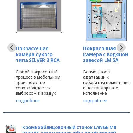
Покрасочная
Покрасочная
камера сухого
камера с водяной
типа SILVER-3 RCA
завесой LM 5A
Любой покрасочный
Возможность
процесс в мебельном
адаптации к
производстве
габаритам помещения
сопровождается
и нестандартное
выбросом в воздух
исполнение
вредных пигментов
покрасочной камеры с
подробнее
подробнее
при распылении
водяной завесой LM
красок и клеев. С
5A , обеспечивающей
целью их фильтрации
4-ступенчатую
и всасывания
очистку воздуха и
создаются
повышающей
Кромкооблицовочный станок LANGE MB
покрасочные камеры.
качество отделки,
B100 KF автоматический с прифуговкой