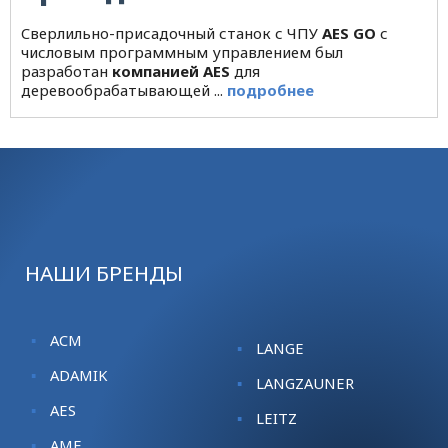
Cверлильно-присадочный станок с ЧПУ
AES GO
с
числовым программным управлением был
разработан
компанией AES
для
деревообрабатывающей ...
подробнее
НАШИ БРЕНДЫ
ACM
LANGE
ADAMIK
LANGZAUNER
AES
LEITZ
AMF