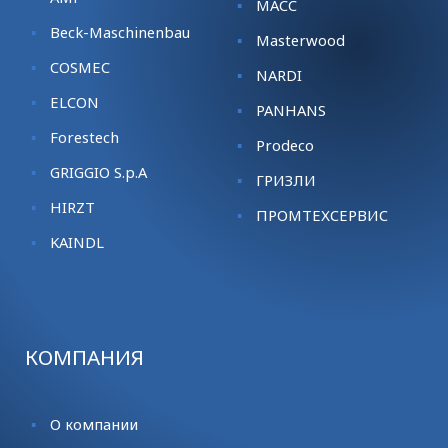
MACC
Beck-Maschinenbau
Masterwood
COSMEC
NARDI
ELCON
PANHANS
Forestech
Prodeco
GRIGGIO S.p.A
ГРИЗЛИ
HIRZT
ПРОМТЕХСЕРВИС
KАINDL
КОМПАНИЯ
О компании