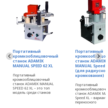
Портативный
Портативный
кромкооблицовочный
кромкооблицо
станок ADAMIK
станок ADAMIK
MANUAL SPEED 62 XL
MANUAL Speed 
(для радиусног
Портативный
кромкования)
кромкооблицовочный
станок ADAMIK MANUAL
Портативный
SPEED 62 XL – это топ
кромкооблицовочн
модель среди станков
станок ADAMIK MA
данной серии, так как
Speed XL – вариант
является единственной
переносного
модификацией,
кромкооблицовочн