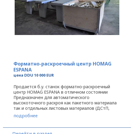
Форматно-раскроечный центр HOMAG
ESPANA
цена DDU 10 000 EUR
Продается б.у. станок форматно-раскроечный
центр HOMAG ESPANA в отличном состоянии
Предназначен для автоматического
высокоточного раскроя как пакетного материала
так и отдельных листовых материалов (ДСтП,
ДВП, МДФ, ламинированные плиты, пластик, ...
подробнее
Перейти в раздел