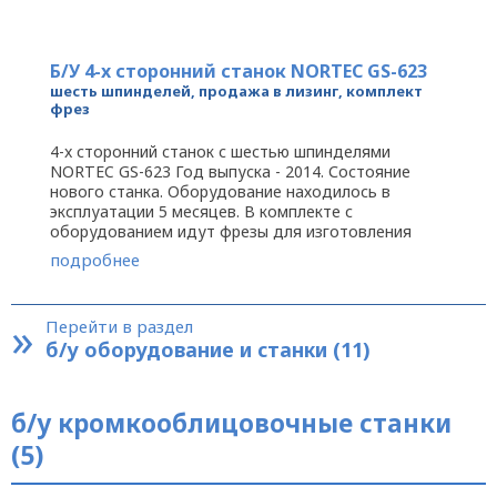
Б/У 4-x сторонний станок NORTEC GS-623
шесть шпинделей, продажа в лизинг, комплект
фрез
4-x сторонний станок с шестью шпинделями
NORTEC GS-623 Год выпуска - 2014. Состояние
нового станка. Оборудование находилось в
эксплуатации 5 месяцев. В комплекте с
оборудованием идут фрезы для изготовления
евровагонки (софт), доски пола (27 и 35 ...
подробнее
»
Перейти в раздел
б/у оборудование и станки (11)
б/у кромкооблицовочные станки
(5)