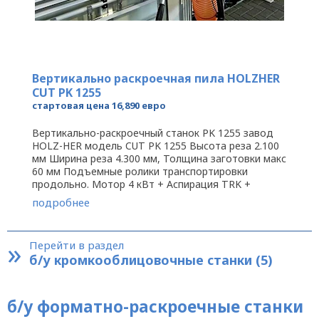
Вертикально раскроечная пила HOLZHER
CUT PK 1255
стартовая цена 16,890 евро
Вертикально-раскроечный станок PK 1255 завод
HOLZ-HER модель CUT PK 1255 Высота реза 2.100
мм Ширина реза 4.300 мм, Толщина заготовки макс
60 мм Подъемные ролики транспортировки
продольно. Мотор 4 кВт + Аспирация TRK +
Подрезной узел "Super Cut" + ...
подробнее
»
Перейти в раздел
б/у кромкооблицовочные станки (5)
б/у форматно-раскроечные станки