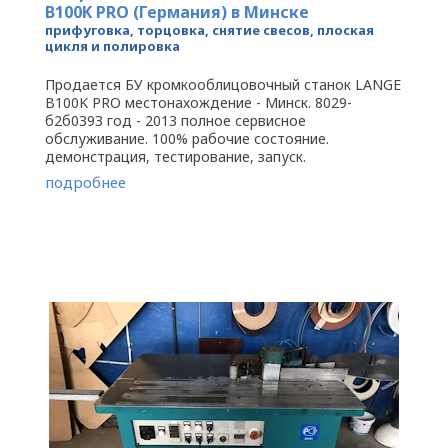
B100K PRO (Германия) в Минске
прифуговка, торцовка, снятие свесов, плоская
цикля и полировка
Продается БУ кромкооблицовочный станок LANGE
B100K PRO местонахождение - Минск. 8029-
б2б0З9З год - 2013 полное сервисное
обслуживание. 100% рабочие состояние.
демонстрация, тестирование, запуск.
Кромкооблицовочный станок оснащен:
подробнее
торцовочной ...