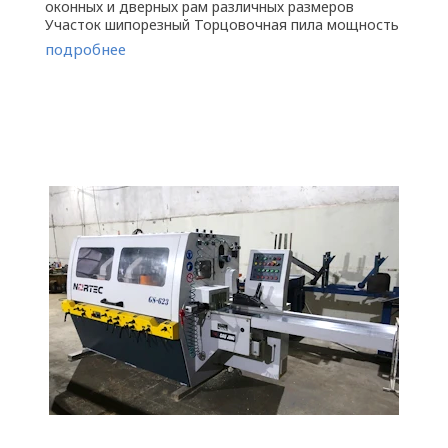
оконных и дверных рам различных размеров
Участок шипорезный Торцовочная пила мощность
привода кВт 3 диаметр пилы мм ...
подробнее