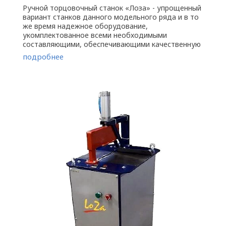
Ручной торцовочный станок «Лоза» - упрощенный
вариант станков данного модельного ряда и в то
же время надежное оборудование,
укомплектованное всеми необходимыми
составляющими, обеспечивающими качественную
обработку заготовки: -удаление дефектов ...
подробнее