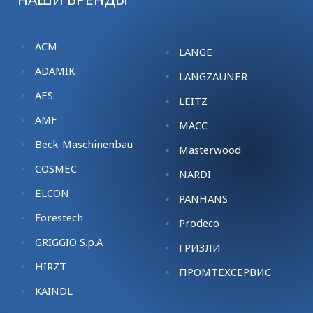
ACM
LANGE
ADAMIK
LANGZAUNER
AES
LEITZ
AMF
MACC
Beck-Maschinenbau
Masterwood
COSMEC
NARDI
ELCON
PANHANS
Forestech
Prodeco
GRIGGIO S.p.A
ГРИЗЛИ
HIRZT
ПРОМТЕХСЕРВИС
KАINDL