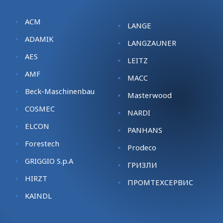
ACM
LANGE
ADAMIK
LANGZAUNER
AES
LEITZ
AMF
MACC
Beck-Maschinenbau
Masterwood
COSMEC
NARDI
ELCON
PANHANS
Forestech
Prodeco
GRIGGIO S.p.A
ГРИЗЛИ
HIRZT
ПРОМТЕХСЕРВИС
KАINDL